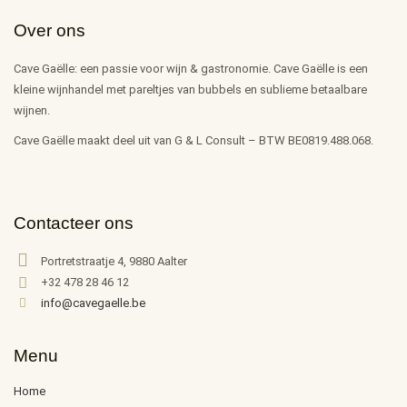
Over ons
Cave Gaëlle: een passie voor wijn & gastronomie. Cave Gaëlle is een
kleine wijnhandel met pareltjes van bubbels en sublieme betaalbare
wijnen.
Cave Gaëlle maakt deel uit van G & L Consult – BTW BE0819.488.068.
Contacteer ons
Portretstraatje 4, 9880 Aalter
+32 478 28 46 12
info@cavegaelle.be
Menu
Home