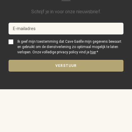
Schrijf je in voor onze nieuwsbrief.
Ik geef mijn toestemming dat Cave Gaëlle mijn gegevens bewaart
en gebruikt om de dienstverlening zo optimaal mogelijk te laten
verlopen. Onze volledige privacy policy vind je
hier
.
*
VERSTUUR